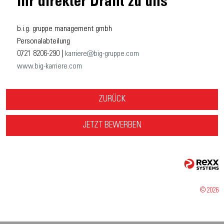
Ihr direkter Draht zu uns
b.i.g. gruppe management gmbh
Personalabteilung
0721 8206-290 |
karriere@big-gruppe.com
www.big-karriere.com
ZURÜCK
JETZT BEWERBEN
© 2026