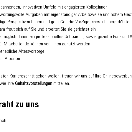
spannenden, innovativen Umfeld mit engagierten Kolleg:innen
twortungsvolle Aufgaben mit eigenständiger Arbeitsweise und hohem Gest
istige Perspektiven bauen und genießen die Vorzüge eines inhabergeführte
m freut sich auf Sie und arbeitet Sie zielgerichtet ein
ermöglicht Ihnen ein professionelles Onboarding sowie gezielte Fort- und
ür Mitarbeitende können von Ihnen genutzt werden
etriebliche Altersvorsorge
en Arbeiten
sten Karriereschritt gehen wollen, freuen wir uns auf Ihre Onlinebewerbung,
wie Ihre
Gehaltsvorstellungen
mitteilen.
raht zu uns
gmbh